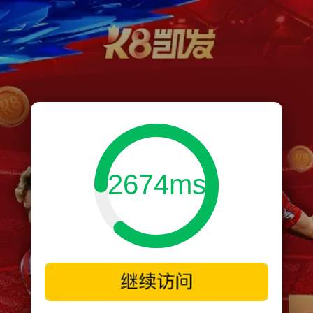
2674ms